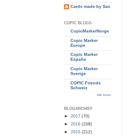
Cards made by Sas
COPIC BLOGS
CopicMarkerNorge
Copic Marker
Europe
Copic Marker
España
Copic Marker
Sverige
COPIC Friends
Schweiz
Alle tonen
BLOGARCHIEF
►
2017
(70)
►
2016
(158)
►
2015
(212)