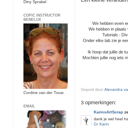
Een kleine veranderi
Diny Sprakel
COPIC INSTRUCTOR
BENELUX
We hebben even een
We hebben in plaats v
Tutorials : D
Onder elke tab zie je een 
Ik hoop dat jullie de 
Mochten jullie nog iets 
Gepost door
Alexandra v
Cordine van der Touw
3 opmerkingen:
EMAIL
KarinsArtScrap
ze
dank je wel heel h
Gr Karin