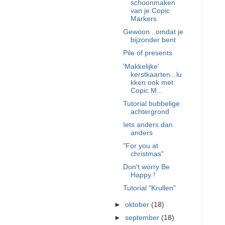
schoonmaken
van je Copic
Markers
Gewoon...omdat je
bijzonder bent
Pile of presents
'Makkelijke'
kerstkaarten...lu
kken ook met
Copic M...
Tutorial bubbelige
achtergrond
Iets anders dan
anders
"For you at
christmas"
Don't worry Be
Happy !
Tutorial "Krullen"
►
oktober
(18)
►
september
(18)