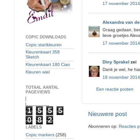
17 november 2014
Alexandra van d
Graag gedaan, ben b
lieve groetjes Alex
COPIC DOWNLOADS
17 november 2014
Copic startkleuren
Kleurenkaart 358
Sketch
Diny Sprakel
zei
Kleurenkaart 180 Ciao
Dank je wel, he ha
Kleuren wiel
18 november 2014
TOTAAL AANTAL
Een reactie posten
PAGEVIEWS
1
5
5
5
Nieuwere post
0
8
2
Abonneren op:
Reacties p
LABELS
Copic markers
(258)