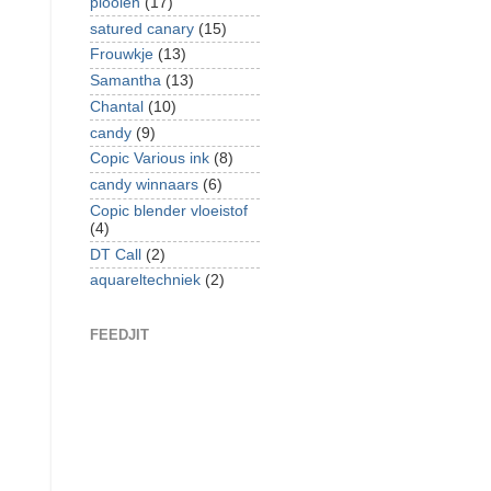
plooien
(17)
satured canary
(15)
Frouwkje
(13)
Samantha
(13)
Chantal
(10)
candy
(9)
Copic Various ink
(8)
candy winnaars
(6)
Copic blender vloeistof
(4)
DT Call
(2)
aquareltechniek
(2)
FEEDJIT