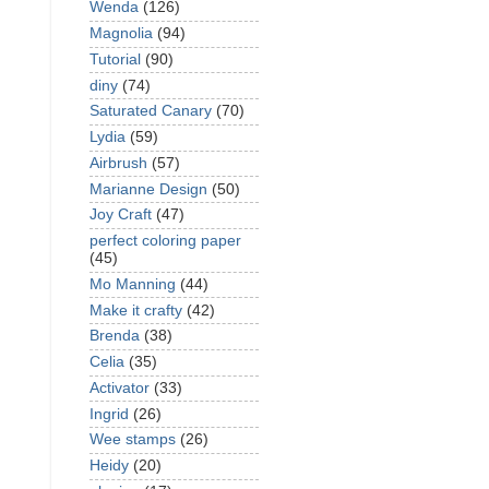
Wenda
(126)
Magnolia
(94)
Tutorial
(90)
diny
(74)
Saturated Canary
(70)
Lydia
(59)
Airbrush
(57)
Marianne Design
(50)
Joy Craft
(47)
perfect coloring paper
(45)
Mo Manning
(44)
Make it crafty
(42)
Brenda
(38)
Celia
(35)
Activator
(33)
Ingrid
(26)
Wee stamps
(26)
Heidy
(20)