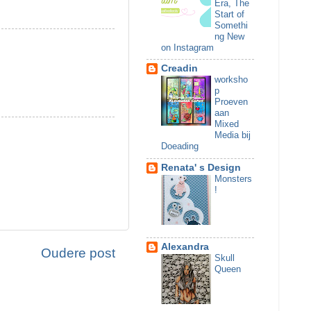
Era, The
Start of
Somethi
ng New
on Instagram
Creadin
worksho
p
Proeven
aan
Mixed
Media bij
Doeading
Renata' s Design
Monsters
!
Alexandra
Oudere post
Skull
Queen