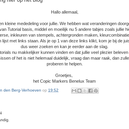
ng hier op het blog
Hallo allemaal,
 kleine mededeling voor jullie. We hebben wat veranderingen doorg
an Tutorial basis, middel en moeilijk nu 5 andere tabjes zoals jullie 
iverse, inkleuren van stempels, achtergronden maken, kleurcombinatie
lijst met links staan. Als je op 1 van deze links klikt, kom je bij de juist
dus weer zoeken en kan je eerder aan de slag.
tutorials nu makkelijker kunnen vinden en dat jullie veel plezier beleve
missen of het is niet helemaal duidelijk, vraag dan maar raak, dan zull
proberen te helpen.
Groetjes,
het Copic Markers Benelux Team
an den Berg-Verhoeven
op
19:52
i
andig.