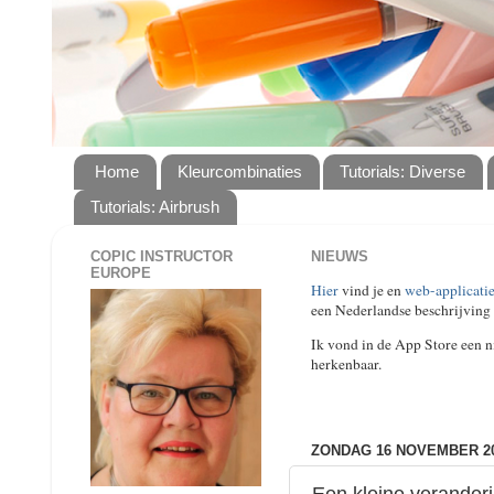
Home
Kleurcombinaties
Tutorials: Diverse
Tutorials: Airbrush
COPIC INSTRUCTOR
NIEUWS
EUROPE
Hier
vind je en
web-applicatie
een Nederlandse beschrijving 
Ik vond in de App Store een ni
herkenbaar.
ZONDAG 16 NOVEMBER 2