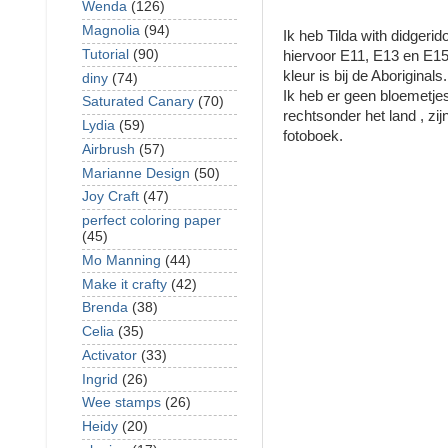
Wenda
(126)
Magnolia
(94)
Ik heb Tilda with didgerid
Tutorial
(90)
hiervoor E11, E13 en E15
kleur is bij de Aboriginals.
diny
(74)
Ik heb er geen bloemetje
Saturated Canary
(70)
rechtsonder het land , zij
Lydia
(59)
fotoboek.
Airbrush
(57)
Marianne Design
(50)
Joy Craft
(47)
perfect coloring paper
(45)
Mo Manning
(44)
Make it crafty
(42)
Brenda
(38)
Celia
(35)
Activator
(33)
Ingrid
(26)
Wee stamps
(26)
Heidy
(20)