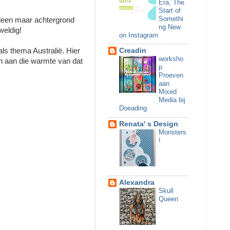
Era, The
Start of
Somethi
lleen maar achtergrond
ng New
weldig!
on Instagram
ls thema Australië. Hier
Creadin
worksho
en aan die warmte van dat
p
Proeven
aan
Mixed
Media bij
Doeading
Renata' s Design
Monsters
!
Alexandra
Skull
Queen