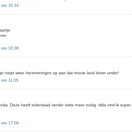
 om 10:10
aartje
uren
 om 10:38
rtje roept weer herinneringen op aan dat mooie land down under!
 om 11:05
nda. Deze heeft inderdaad verder niets meer nodig. tilda vind ik super 
 om 17:06