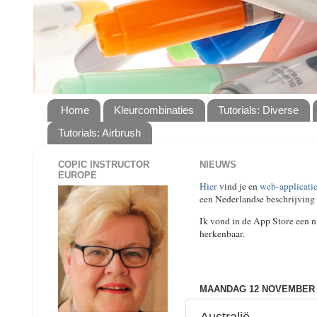
Home
Kleurcombinaties
Tutorials: Diverse
Tutorials: Airbrush
COPIC INSTRUCTOR
NIEUWS
EUROPE
Hier
vind je en
web-applicatie
een Nederlandse beschrijving 
Ik vond in de App Store een ni
herkenbaar.
MAANDAG 12 NOVEMBER 