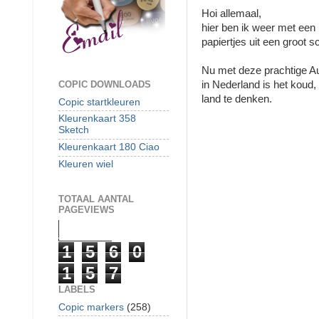
Hoi allemaal,
hier ben ik weer met een 
papiertjes uit een groot s
Nu met deze prachtige Aus
in Nederland is het koud,
COPIC DOWNLOADS
land te denken.
Copic startkleuren
Kleurenkaart 358
Sketch
Kleurenkaart 180 Ciao
Kleuren wiel
TOTAAL AANTAL
PAGEVIEWS
1
5
6
0
1
5
7
LABELS
Copic markers
(258)