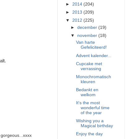
►
2014
(204)
►
2013
(209)
▼
2012
(225)
►
december
(19)
▼
november
(18)
Van harte
Gefeliciteerd!
Advent kalender...
alt.
Cupcake met
verrassing
Monochromatisch
kleuren
Bedankt en
welkom
It's the most
wonderful time
of the year
Wishing you a
Magical birthday
Enjoy the day
o gorgeous...xxxx