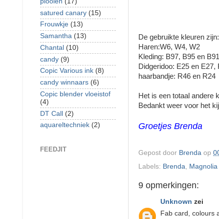
plooien
(17)
satured canary
(15)
Frouwkje
(13)
Samantha
(13)
De gebruikte kleuren zijn:
Haren:W6, W4, W2
Chantal
(10)
Kleding: B97, B95 en B9
candy
(9)
Didgeridoo: E25 en E27,
Copic Various ink
(8)
haarbandje: R46 en R24
candy winnaars
(6)
Copic blender vloeistof
Het is een totaal andere k
(4)
Bedankt weer voor het kijke
DT Call
(2)
Groetjes Brenda
aquareltechniek
(2)
FEEDJIT
Gepost door
Brenda
op
0
Labels:
Brenda
,
Magnolia
9 opmerkingen:
Unknown
zei
Fab card, colours a