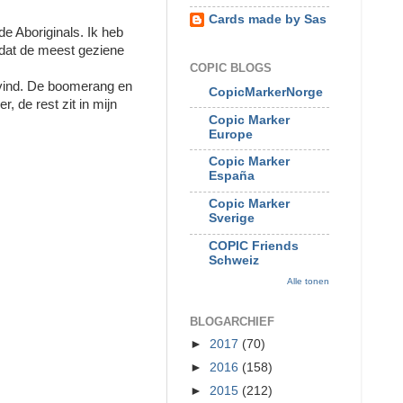
Cards made by Sas
de Aboriginals. Ik heb
 dat de meest geziene
COPIC BLOGS
g vind. De boomerang en
CopicMarkerNorge
r, de rest zit in mijn
Copic Marker
Europe
Copic Marker
España
Copic Marker
Sverige
COPIC Friends
Schweiz
Alle tonen
BLOGARCHIEF
►
2017
(70)
►
2016
(158)
►
2015
(212)