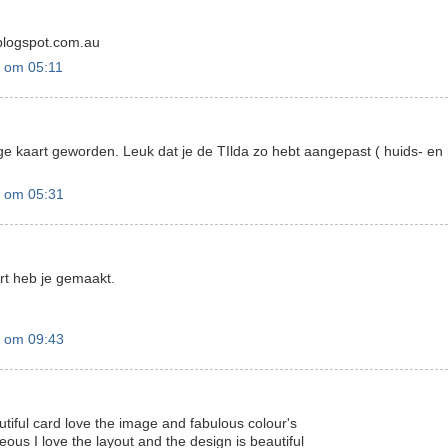
.blogspot.com.au
 om 05:11
ge kaart geworden. Leuk dat je de TIlda zo hebt aangepast ( huids- en 
 om 05:31
rt heb je gemaakt.
 om 09:43
iful card love the image and fabulous colour's
ous I love the layout and the design is beautiful