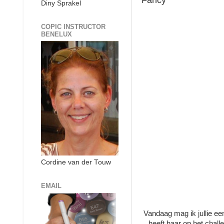
Fancy
Diny Sprakel
COPIC INSTRUCTOR
BENELUX
Cordine van der Touw
EMAIL
Vandaag mag ik jullie ee
heeft haar op het chall