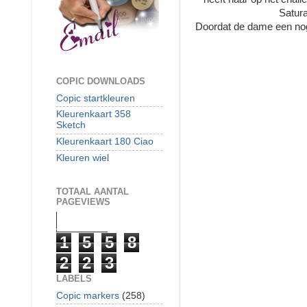
Satura
Doordat de dame een noga
COPIC DOWNLOADS
Copic startkleuren
Kleurenkaart 358
Sketch
Kleurenkaart 180 Ciao
Kleuren wiel
TOTAAL AANTAL
PAGEVIEWS
1
5
5
8
2
2
3
LABELS
Copic markers
(258)