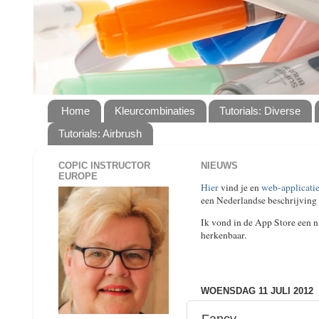
Home
Kleurcombinaties
Tutorials: Diverse
Tutorials: Airbrush
COPIC INSTRUCTOR
NIEUWS
EUROPE
Hier
vind je en
web-applicatie
een Nederlandse beschrijving 
Ik vond in de App Store een ni
herkenbaar.
WOENSDAG 11 JULI 2012