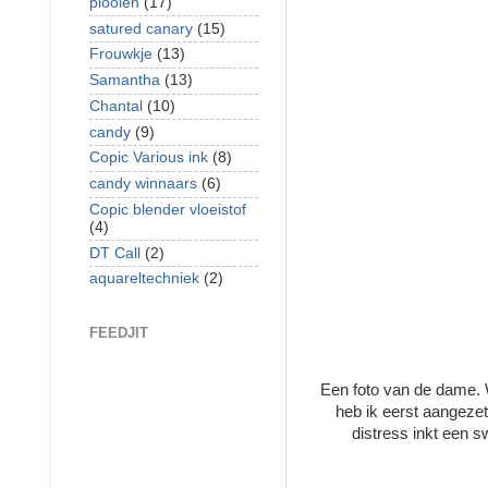
plooien
(17)
satured canary
(15)
Frouwkje
(13)
Samantha
(13)
Chantal
(10)
candy
(9)
Copic Various ink
(8)
candy winnaars
(6)
Copic blender vloeistof
(4)
DT Call
(2)
aquareltechniek
(2)
FEEDJIT
Een foto van de dame. W
heb ik eerst aangezet
distress inkt een s