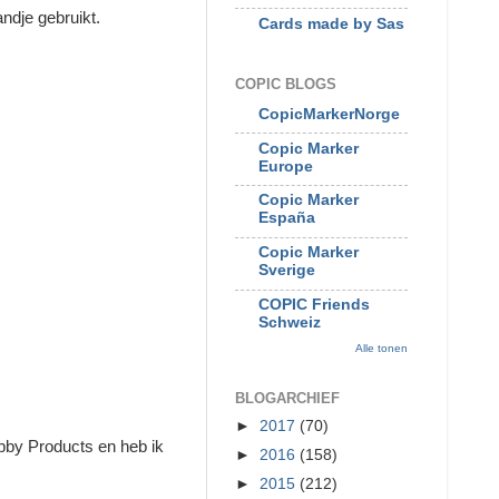
ndje gebruikt.
Cards made by Sas
COPIC BLOGS
CopicMarkerNorge
Copic Marker
Europe
Copic Marker
España
Copic Marker
Sverige
COPIC Friends
Schweiz
Alle tonen
BLOGARCHIEF
►
2017
(70)
by Products en heb ik
►
2016
(158)
►
2015
(212)