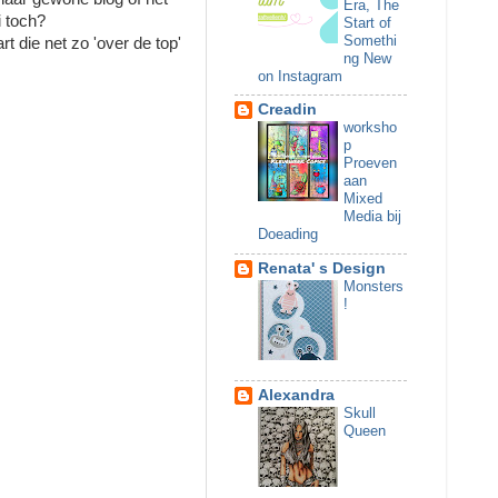
Era, The
i toch?
Start of
Somethi
 die net zo 'over de top'
ng New
on Instagram
Creadin
worksho
p
Proeven
aan
Mixed
Media bij
Doeading
Renata' s Design
Monsters
!
Alexandra
Skull
Queen