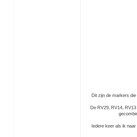
Dit zijn de markers d
De RV29, RV14, RV13 e
gecombin
Iedere keer als ik naar 