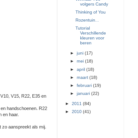
volgers Candy
Thinking of You
Rozentuin...
Tutorial
Verschillende
kleuren voor
beren
►
juni
(17)
►
mei
(18)
►
april
(18)
►
maart
(18)
►
februari
(19)
►
januari
(22)
RV10, V15, R22, E35 en
►
2011
(84)
p en handschoenen. R22
►
2010
(41)
 en haar.
et zo aanspreekt als mij.