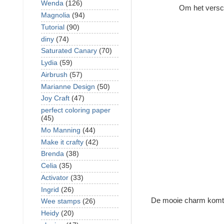
Wenda
(126)
Om het versch
Magnolia
(94)
Tutorial
(90)
diny
(74)
Saturated Canary
(70)
Lydia
(59)
Airbrush
(57)
Marianne Design
(50)
Joy Craft
(47)
perfect coloring paper
(45)
Mo Manning
(44)
Make it crafty
(42)
Brenda
(38)
Celia
(35)
Activator
(33)
Ingrid
(26)
De mooie charm komt 
Wee stamps
(26)
Heidy
(20)