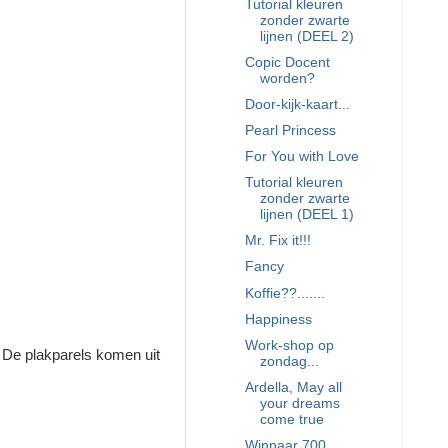
Tutorial kleuren
zonder zwarte
lijnen (DEEL 2)
Copic Docent
worden?
Door-kijk-kaart...
Pearl Princess
For You with Love
Tutorial kleuren
zonder zwarte
lijnen (DEEL 1)
Mr. Fix it!!!
Fancy
Koffie??.......
Happiness
Work-shop op
. De plakparels komen uit
zondag...
Ardella, May all
your dreams
come true
Winnaar 700