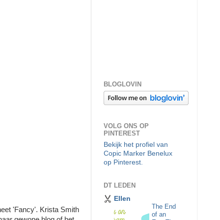
BLOGLOVIN
VOLG ONS OP
PINTEREST
Bekijk het profiel van
Copic Marker Benelux
op Pinterest.
DT LEDEN
Ellen
The End
eet 'Fancy'. Krista Smith
of an
 haar gewone blog of het