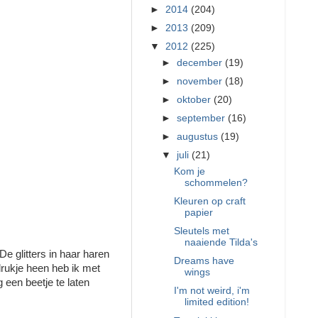
►
2014
(204)
►
2013
(209)
▼
2012
(225)
►
december
(19)
►
november
(18)
►
oktober
(20)
►
september
(16)
►
augustus
(19)
▼
juli
(21)
Kom je
schommelen?
Kleuren op craft
papier
Sleutels met
naaiende Tilda's
e glitters in haar haren
Dreams have
drukje heen heb ik met
wings
 een beetje te laten
I'm not weird, i'm
limited edition!